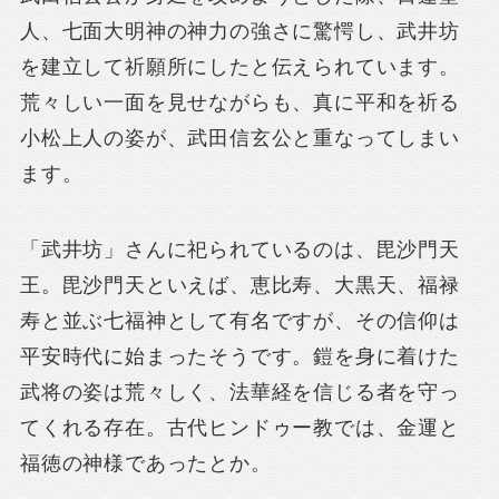
人、七面大明神の神力の強さに驚愕し、武井坊
を建立して祈願所にしたと伝えられています。
荒々しい一面を見せながらも、真に平和を祈る
小松上人の姿が、武田信玄公と重なってしまい
ます。
「武井坊」さんに祀られているのは、毘沙門天
王。毘沙門天といえば、恵比寿、大黒天、福禄
寿と並ぶ七福神として有名ですが、その信仰は
平安時代に始まったそうです。鎧を身に着けた
武将の姿は荒々しく、法華経を信じる者を守っ
てくれる存在。古代ヒンドゥー教では、金運と
福徳の神様であったとか。