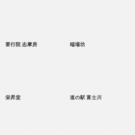
要行院 志摩房
端場坊
栄昇堂
道の駅 富士川