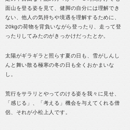
面山を登る姿を見て、健脚の自分には理解でき
ない、他人の気持ちや境遇を理解するために、
20kgの荷物を背負いながら登ったり、走って登
ったりしてみたのがきっかけだったとか。
太陽がギラギラと照らす夏の日も、雪がしんし
んと舞い散る極寒の冬の日も全くおかまいな
し。
荒行をサラリとやってのける姿を我々に見せ、
「感じる」、「考える」機会を与えてくれる僧
侶、それが小松上人です。