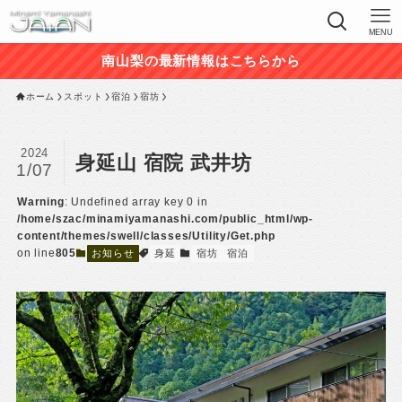
MENU
南山梨の最新情報はこちらから
ホーム
スポット
宿泊
宿坊
2024
身延山 宿院 武井坊
1/07
Warning
: Undefined array key 0 in
/home/szac/minamiyamanashi.com/public_html/wp-
content/themes/swell/classes/Utility/Get.php
on line
805
お知らせ
身延
宿坊
宿泊