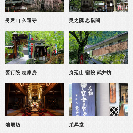
身延山 久遠寺
奥之院 思親閣
要行院 志摩房
身延山 宿院 武井坊
端場坊
栄昇堂