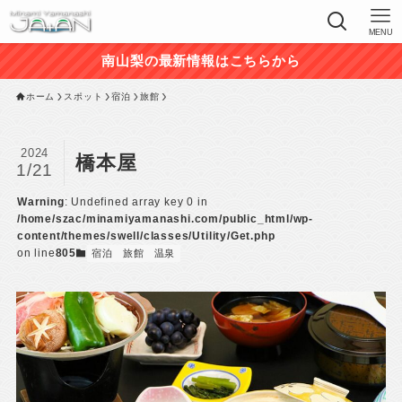
MENU
南山梨の最新情報はこちらから
ホーム
スポット
宿泊
旅館
2024
橋本屋
1/21
Warning
: Undefined array key 0 in
/home/szac/minamiyamanashi.com/public_html/wp-
content/themes/swell/classes/Utility/Get.php
on line
805
宿泊
旅館
温泉